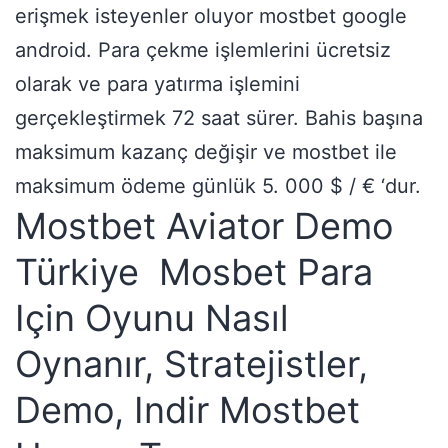
erişmek isteyenler oluyor mostbet google
android. Para çekme işlemlerini ücretsiz
olarak ve para yatırma işlemini
gerçekleştirmek 72 saat sürer. Bahis başına
maksimum kazanç değişir ve mostbet ile
maksimum ödeme günlük 5. 000 $ / € ‘dur.
Mostbet Aviator Demo
Türkiye ️ Mosbet Para
Için Oyunu Nasıl
Oynanır, Stratejistler,
Demo, Indir Mostbet