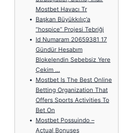
Mostbet Havacı Tr
Başkan Büyükkılıç’a
“hospice” Projesi Tebriği
Id Numaram 20659381 17
Gündür Hesabım
Blokelendin Sebebsiz Yere
Çekim …
Mostbet Is The Best Online
Betting Organization That
Offers Sports Activities To
Bet On
Mostbet Possuindo –
Actual Bonuses