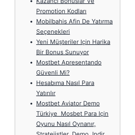
Kazancı Bonuslar Ve
Promotion Kodları
Mobilbahis Afin De Yatırma
Seçenekleri
Yeni Müşteriler Için Harika
Bir Bonus Sunuyor
Mostbet Apresentando
Güvenli Mi?
Hesabıma Nasıl Para
Yatırılır
Mostbet Aviator Demo
Türkiye ️ Mosbet Para Için
Oyunu Nasıl Oynanır,
Stratejistler, Demo, Indir