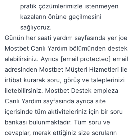
pratik çözümlerimizle istenmeyen
kazaların önüne geçilmesini
sağlıyoruz.
Günün her saati yardım sayfasında yer joe
Mostbet Canlı Yardım bölümünden destek
alabilirsiniz. Ayrıca [email protected] email
adresinden Mostbet Müşteri Hizmetleri ile
irtibat kurarak soru, görüş ve taleplerinizi
iletebilirsiniz. Mostbet Destek empieza
Canlı Yardım sayfasında ayrıca site
içerisinde tüm aktiviteleriniz için bir soru
bankası bulunmaktadır. Tüm soru ve
cevaplar, merak ettiğiniz size soruların