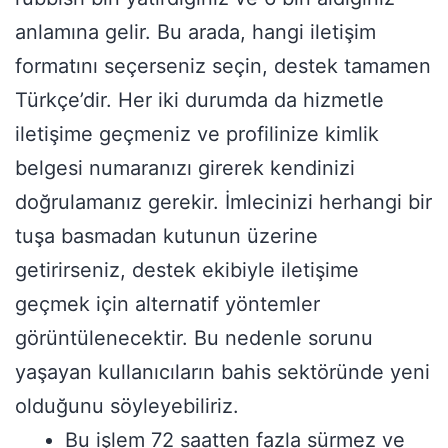
anlamına gelir. Bu arada, hangi iletişim
formatını seçerseniz seçin, destek tamamen
Türkçe’dir. Her iki durumda da hizmetle
iletişime geçmeniz ve profilinize kimlik
belgesi numaranızı girerek kendinizi
doğrulamanız gerekir. İmlecinizi herhangi bir
tuşa basmadan kutunun üzerine
getirirseniz, destek ekibiyle iletişime
geçmek için alternatif yöntemler
görüntülenecektir. Bu nedenle sorunu
yaşayan kullanıcıların bahis sektöründe yeni
olduğunu söyleyebiliriz.
Bu işlem 72 saatten fazla sürmez ve