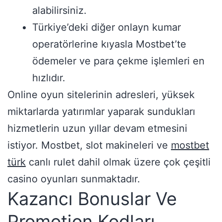
alabilirsiniz.
Türkiye’deki diğer onlayn kumar
operatörlerine kıyasla Mostbet’te
ödemeler ve para çekme işlemleri en
hızlıdır.
Online oyun sitelerinin adresleri, yüksek
miktarlarda yatırımlar yaparak sundukları
hizmetlerin uzun yıllar devam etmesini
istiyor. Mostbet, slot makineleri ve
mostbet
türk
canlı rulet dahil olmak üzere çok çeşitli
casino oyunları sunmaktadır.
Kazancı Bonuslar Ve
Promotion Kodları