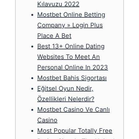
Kılavuzu 2022
Mostbet Online Betting
Company » Login Plus
Place A Bet
Best 13+ Online Dating
Websites To Meet An
Personal Online In 2023
Mostbet Bahis Sigortası
Eğitsel Oyun Nedir,
Özellikleri Nelerdir?
Mostbet Casino Ve Canlı
Casino
Most Popular Totally Free