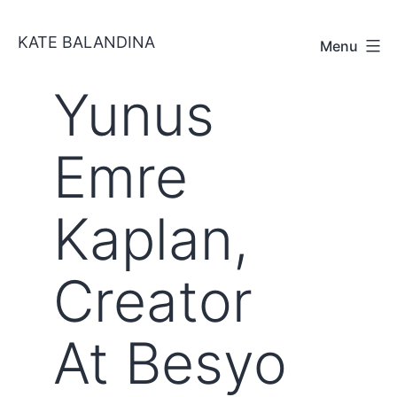
Skip
KATE BALANDINA
to
Menu
content
Yunus
Emre
Kaplan,
Creator
At Besyo