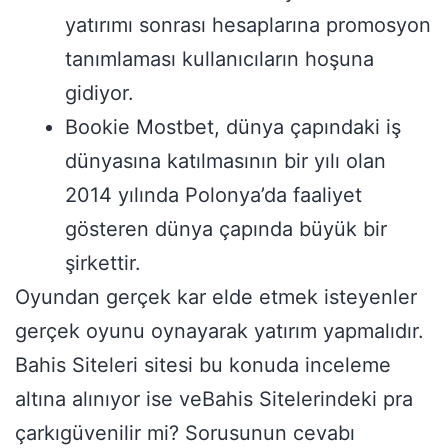
yatırımı sonrası hesaplarına promosyon
tanımlaması kullanıcıların hoşuna
gidiyor.
Bookie Mostbet, dünya çapındaki iş
dünyasına katılmasının bir yılı olan
2014 yılında Polonya’da faaliyet
gösteren dünya çapında büyük bir
şirkettir.
Oyundan gerçek kar elde etmek isteyenler
gerçek oyunu oynayarak yatırım yapmalıdır.
Bahis Siteleri sitesi bu konuda inceleme
altına alınıyor ise veBahis Sitelerindeki pra
çarkıgüvenilir mi? Sorusunun cevabı