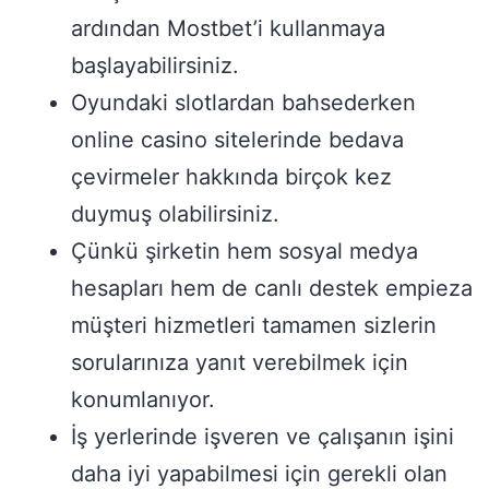
ardından Mostbet’i kullanmaya
başlayabilirsiniz.
Oyundaki slotlardan bahsederken
online casino sitelerinde bedava
çevirmeler hakkında birçok kez
duymuş olabilirsiniz.
Çünkü şirketin hem sosyal medya
hesapları hem de canlı destek empieza
müşteri hizmetleri tamamen sizlerin
sorularınıza yanıt verebilmek için
konumlanıyor.
İş yerlerinde işveren ve çalışanın işini
daha iyi yapabilmesi için gerekli olan