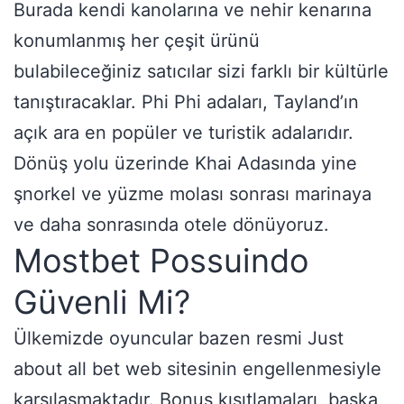
Burada kendi kanolarına ve nehir kenarına
konumlanmış her çeşit ürünü
bulabileceğiniz satıcılar sizi farklı bir kültürle
tanıştıracaklar. Phi Phi adaları, Tayland’ın
açık ara en popüler ve turistik adalarıdır.
Dönüş yolu üzerinde Khai Adasında yine
şnorkel ve yüzme molası sonrası marinaya
ve daha sonrasında otele dönüyoruz.
Mostbet Possuindo
Güvenli Mi?
Ülkemizde oyuncular bazen resmi Just
about all bet web sitesinin engellenmesiyle
karşılaşmaktadır. Bonus kısıtlamaları, başka