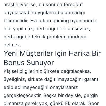
araştırılıyor ise, bu konuda tereddüt
duyulacak bir uygulama bulunmadığı
bilinmelidir. Evolution gaming oyunlarında
hile yapılmaz, herhangi bir olumsuzluk,
herhangi bir teknik problem gündeme
gelmez.
Yeni Müşteriler Için Harika Bir
Bonus Sunuyor
Kişisel bilgileriniz Şirkete dağıtılacaksa,
üyeliğiniz, şirkete dağıtılmayacağını garanti
edip edilmeyeceğini onaylarsanız
gerçekleşecektir. Başka bir deyişle, gergin
olmanıza gerek yok, çünkü Ek olarak, Spor