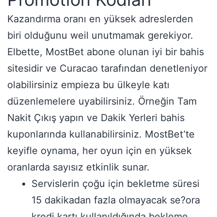
Kazandırma oranı en yüksek adreslerden
biri olduğunu weil unutmamak gerekiyor.
Elbette, MostBet abone olunan iyi bir bahis
sitesidir ve Curacao tarafından denetleniyor
olabilirsiniz empieza bu ülkeyle katı
düzenlemelere uyabilirsiniz. Örneğin Tam
Nakit Çıkış yapın ve Dakik Yerleri bahis
kuponlarında kullanabilirsiniz. MostBet’te
keyifle oynama, her oyun için en yüksek
oranlarda sayısız etkinlik sunar.
Servislerin çoğu için bekletme süresi
15 dakikadan fazla olmayacak se?ora
kredi kartı kullanıldığında bekleme