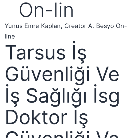
On-lin
Yunus Emre Kaplan, Creator At Besyo On-
line
Tarsus İş
Güvenliği Ve
İş Sağlığı İsg
Doktor İş