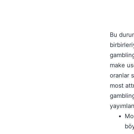
Bu durum
birbirler
gambling
make use
oranlar 
most att
gambling
yayımlan
Mos
böy