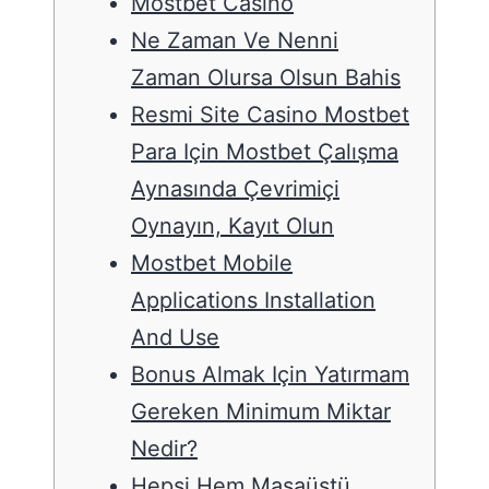
Mostbet Casino
Ne Zaman Ve Nenni
Zaman Olursa Olsun Bahis
Resmi Site Casino Mostbet
Para Için Mostbet Çalışma
Aynasında Çevrimiçi
Oynayın, Kayıt Olun
Mostbet Mobile
Applications Installation
And Use
Bonus Almak Için Yatırmam
Gereken Minimum Miktar
Nedir?
Hepsi Hem Masaüstü