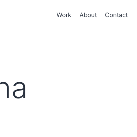
Work
About
Contact
ina