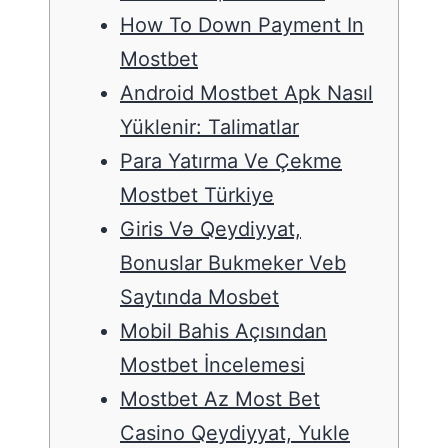
How To Down Payment In
Mostbet
Android Mostbet Apk Nasıl
Yüklenir: Talimatlar
Para Yatırma Ve Çekme
Mostbet Türkiye
Giris Və Qeydiyyat,
Bonuslar Bukmeker Veb
Saytında Mosbet
Mobil Bahis Açısından
Mostbet İncelemesi
Mostbet Az Most Bet
Casino Qeydiyyat, Yukle