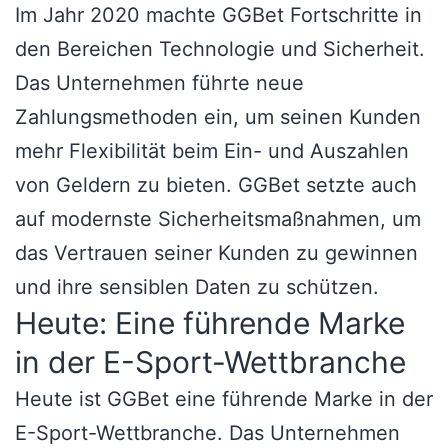
Im Jahr 2020 machte GGBet Fortschritte in
den Bereichen Technologie und Sicherheit.
Das Unternehmen führte neue
Zahlungsmethoden ein, um seinen Kunden
mehr Flexibilität beim Ein- und Auszahlen
von Geldern zu bieten. GGBet setzte auch
auf modernste Sicherheitsmaßnahmen, um
das Vertrauen seiner Kunden zu gewinnen
und ihre sensiblen Daten zu schützen.
Heute: Eine führende Marke
in der E-Sport-Wettbranche
Heute ist GGBet eine führende Marke in der
E-Sport-Wettbranche. Das Unternehmen