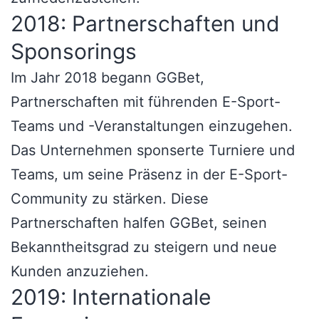
2018: Partnerschaften und
Sponsorings
Im Jahr 2018 begann GGBet,
Partnerschaften mit führenden E-Sport-
Teams und -Veranstaltungen einzugehen.
Das Unternehmen sponserte Turniere und
Teams, um seine Präsenz in der E-Sport-
Community zu stärken. Diese
Partnerschaften halfen GGBet, seinen
Bekanntheitsgrad zu steigern und neue
Kunden anzuziehen.
2019: Internationale