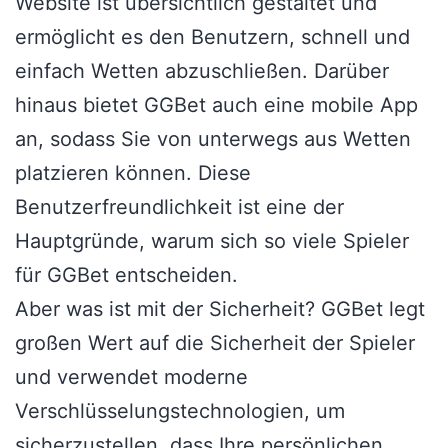
Website ist übersichtlich gestaltet und
ermöglicht es den Benutzern, schnell und
einfach Wetten abzuschließen. Darüber
hinaus bietet GGBet auch eine mobile App
an, sodass Sie von unterwegs aus Wetten
platzieren können. Diese
Benutzerfreundlichkeit ist eine der
Hauptgründe, warum sich so viele Spieler
für GGBet entscheiden.
Aber was ist mit der Sicherheit? GGBet legt
großen Wert auf die Sicherheit der Spieler
und verwendet moderne
Verschlüsselungstechnologien, um
sicherzustellen, dass Ihre persönlichen