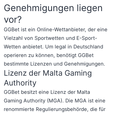
Genehmigungen liegen
vor?
GGBet ist ein Online-Wettanbieter, der eine
Vielzahl von Sportwetten und E-Sport-
Wetten anbietet. Um legal in Deutschland
operieren zu können, benötigt GGBet
bestimmte Lizenzen und Genehmigungen.
Lizenz der Malta Gaming
Authority
GGBet besitzt eine Lizenz der Malta
Gaming Authority (MGA). Die MGA ist eine
renommierte Regulierungsbehörde, die für