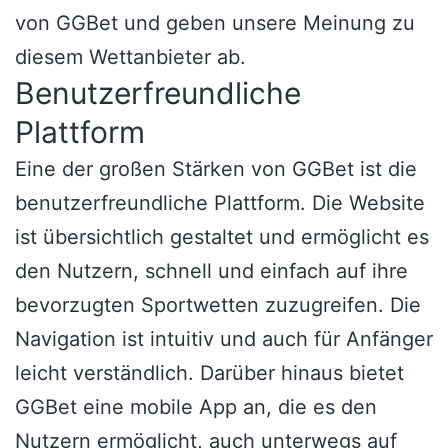
von GGBet und geben unsere Meinung zu
diesem Wettanbieter ab.
Benutzerfreundliche
Plattform
Eine der großen Stärken von GGBet ist die
benutzerfreundliche Plattform. Die Website
ist übersichtlich gestaltet und ermöglicht es
den Nutzern, schnell und einfach auf ihre
bevorzugten Sportwetten zuzugreifen. Die
Navigation ist intuitiv und auch für Anfänger
leicht verständlich. Darüber hinaus bietet
GGBet eine mobile App an, die es den
Nutzern ermöglicht, auch unterwegs auf