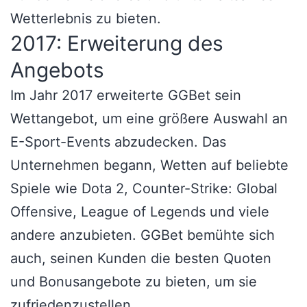
Wetterlebnis zu bieten.
2017: Erweiterung des
Angebots
Im Jahr 2017 erweiterte GGBet sein
Wettangebot, um eine größere Auswahl an
E-Sport-Events abzudecken. Das
Unternehmen begann, Wetten auf beliebte
Spiele wie Dota 2, Counter-Strike: Global
Offensive, League of Legends und viele
andere anzubieten. GGBet bemühte sich
auch, seinen Kunden die besten Quoten
und Bonusangebote zu bieten, um sie
zufriedenzustellen.