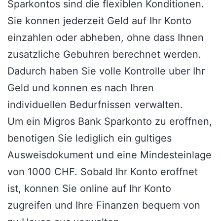
Sparkontos sind die flexiblen Konditionen.
Sie konnen jederzeit Geld auf Ihr Konto
einzahlen oder abheben, ohne dass Ihnen
zusatzliche Gebuhren berechnet werden.
Dadurch haben Sie volle Kontrolle uber Ihr
Geld und konnen es nach Ihren
individuellen Bedurfnissen verwalten.
Um ein Migros Bank Sparkonto zu eroffnen,
benotigen Sie lediglich ein gultiges
Ausweisdokument und eine Mindesteinlage
von 1000 CHF. Sobald Ihr Konto eroffnet
ist, konnen Sie online auf Ihr Konto
zugreifen und Ihre Finanzen bequem von