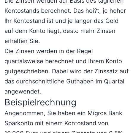
Die Zinsen werden auf Basis des taglichen
Kontostands berechnet. Das hei?t, je hoher
Ihr Kontostand ist und je langer das Geld
auf dem Konto liegt, desto mehr Zinsen
erhalten Sie.
Die Zinsen werden in der Regel
quartalsweise berechnet und Ihrem Konto
gutgeschrieben. Dabei wird der Zinssatz auf
das durchschnittliche Guthaben im Quartal
angewendet.
Beispielrechnung
Angenommen, Sie haben ein Migros Bank
Sparkonto mit einem Kontostand von