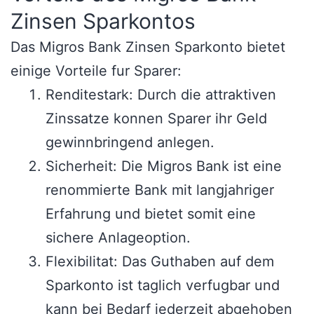
Zinsen Sparkontos
Das Migros Bank Zinsen Sparkonto bietet
einige Vorteile fur Sparer:
Renditestark: Durch die attraktiven
Zinssatze konnen Sparer ihr Geld
gewinnbringend anlegen.
Sicherheit: Die Migros Bank ist eine
renommierte Bank mit langjahriger
Erfahrung und bietet somit eine
sichere Anlageoption.
Flexibilitat: Das Guthaben auf dem
Sparkonto ist taglich verfugbar und
kann bei Bedarf jederzeit abgehoben