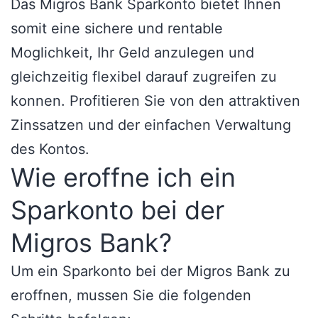
Das Migros Bank Sparkonto bietet Ihnen
somit eine sichere und rentable
Moglichkeit, Ihr Geld anzulegen und
gleichzeitig flexibel darauf zugreifen zu
konnen. Profitieren Sie von den attraktiven
Zinssatzen und der einfachen Verwaltung
des Kontos.
Wie eroffne ich ein
Sparkonto bei der
Migros Bank?
Um ein Sparkonto bei der Migros Bank zu
eroffnen, mussen Sie die folgenden