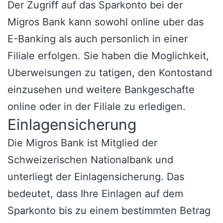
Der Zugriff auf das Sparkonto bei der
Migros Bank kann sowohl online uber das
E-Banking als auch personlich in einer
Filiale erfolgen. Sie haben die Moglichkeit,
Uberweisungen zu tatigen, den Kontostand
einzusehen und weitere Bankgeschafte
online oder in der Filiale zu erledigen.
Einlagensicherung
Die Migros Bank ist Mitglied der
Schweizerischen Nationalbank und
unterliegt der Einlagensicherung. Das
bedeutet, dass Ihre Einlagen auf dem
Sparkonto bis zu einem bestimmten Betrag