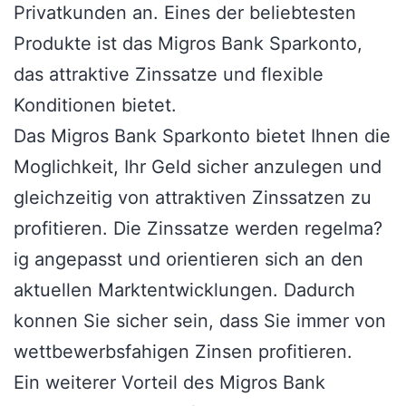
Privatkunden an. Eines der beliebtesten
Produkte ist das Migros Bank Sparkonto,
das attraktive Zinssatze und flexible
Konditionen bietet.
Das Migros Bank Sparkonto bietet Ihnen die
Moglichkeit, Ihr Geld sicher anzulegen und
gleichzeitig von attraktiven Zinssatzen zu
profitieren. Die Zinssatze werden regelma?
ig angepasst und orientieren sich an den
aktuellen Marktentwicklungen. Dadurch
konnen Sie sicher sein, dass Sie immer von
wettbewerbsfahigen Zinsen profitieren.
Ein weiterer Vorteil des Migros Bank