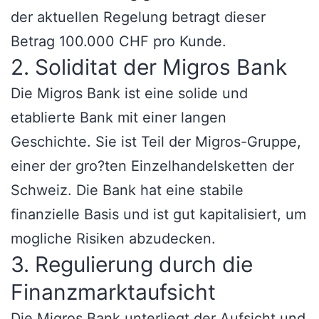
der aktuellen Regelung betragt dieser
Betrag 100.000 CHF pro Kunde.
2. Soliditat der Migros Bank
Die Migros Bank ist eine solide und
etablierte Bank mit einer langen
Geschichte. Sie ist Teil der Migros-Gruppe,
einer der gro?ten Einzelhandelsketten der
Schweiz. Die Bank hat eine stabile
finanzielle Basis und ist gut kapitalisiert, um
mogliche Risiken abzudecken.
3. Regulierung durch die
Finanzmarktaufsicht
Die Migros Bank unterliegt der Aufsicht und