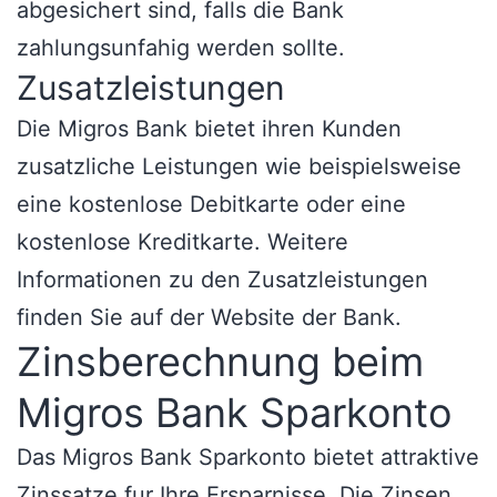
abgesichert sind, falls die Bank
zahlungsunfahig werden sollte.
Zusatzleistungen
Die Migros Bank bietet ihren Kunden
zusatzliche Leistungen wie beispielsweise
eine kostenlose Debitkarte oder eine
kostenlose Kreditkarte. Weitere
Informationen zu den Zusatzleistungen
finden Sie auf der Website der Bank.
Zinsberechnung beim
Migros Bank Sparkonto
Das Migros Bank Sparkonto bietet attraktive
Zinssatze fur Ihre Ersparnisse. Die Zinsen