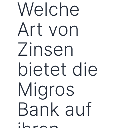
Welche
Art von
Zinsen
bietet die
Migros
Bank auf