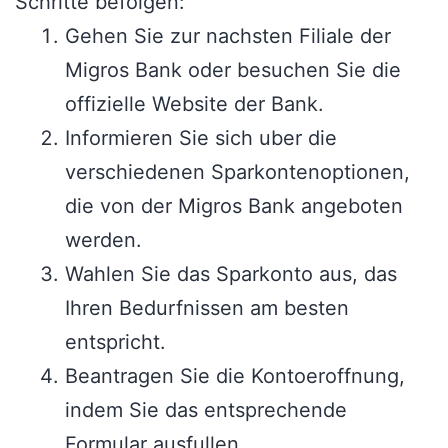
Schritte befolgen:
Gehen Sie zur nachsten Filiale der
Migros Bank oder besuchen Sie die
offizielle Website der Bank.
Informieren Sie sich uber die
verschiedenen Sparkontenoptionen,
die von der Migros Bank angeboten
werden.
Wahlen Sie das Sparkonto aus, das
Ihren Bedurfnissen am besten
entspricht.
Beantragen Sie die Kontoeroffnung,
indem Sie das entsprechende
Formular ausfullen.