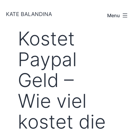
Skip
KATE BALANDINA
to
Menu
content
Kostet
Paypal
Geld –
Wie viel
kostet die