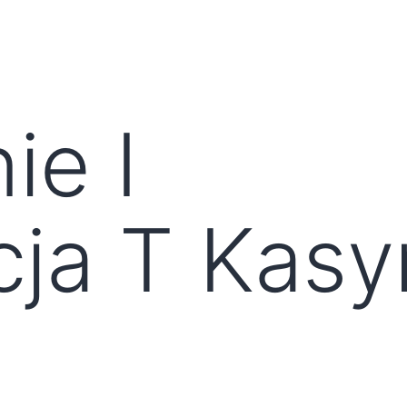
ie I
cja T Kasy