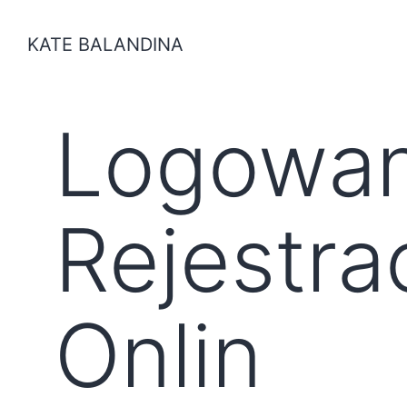
Skip
KATE BALANDINA
to
content
Logowan
Rejestra
Onlin