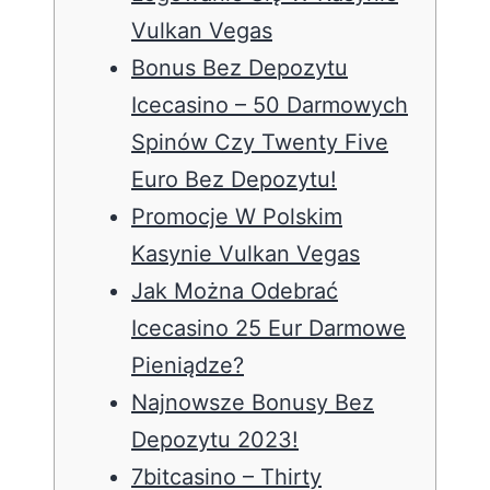
Vulkan Vegas
Bonus Bez Depozytu
Icecasino – 50 Darmowych
Spinów Czy Twenty Five
Euro Bez Depozytu!
Promocje W Polskim
Kasynie Vulkan Vegas
Jak Można Odebrać
Icecasino 25 Eur Darmowe
Pieniądze?
Najnowsze Bonusy Bez
Depozytu 2023!
7bitcasino – Thirty