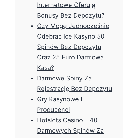
Internetowe Oferują
Bonusy Bez Depozytu?
Czy Mogę Jednocześnie
Odebrać Ice Kasyno 50
Spinów Bez Depozytu
Oraz 25 Euro Darmowa
Kasa?
Darmowe Spiny Za
Rejestrację Bez Depozytu
Gry Kasynowe I
Producenci
Hotslots Casino – 40
Darmowych Spinów Za