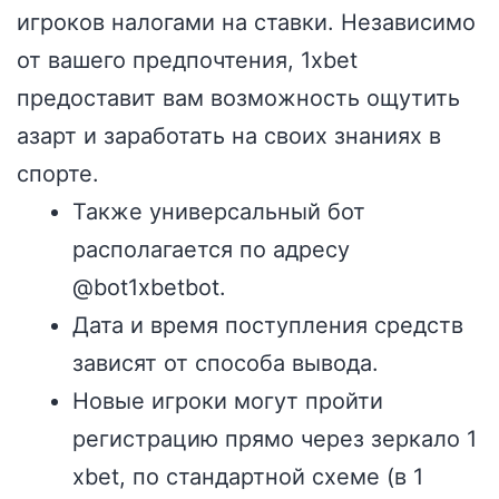
игроков налогами на ставки. Независимо
от вашего предпочтения, 1xbet
предоставит вам возможность ощутить
азарт и заработать на своих знаниях в
спорте.
Также универсальный бот
располагается по адресу
@bot1xbetbot.
Дата и время поступления средств
зависят от способа вывода.
Новые игроки могут пройти
регистрацию прямо через зеркало 1
xbet, по стандартной схеме (в 1