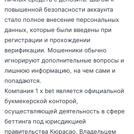
повышенной безопасности аккаунта
стало полное внесение персональных
данных, которые были введены при
регистрации и прохождении
верификации. Мошенники обычно
игнорируют дополнительные вопросы и
лишнюю информацию, на чем сами и
попадаются.
Компания 1 x bet является официальной
букмекерской конторой,
осуществляющей деятельность в сфере
беттинга под юрисдикцией
правительства Кюрасао. Владельцем