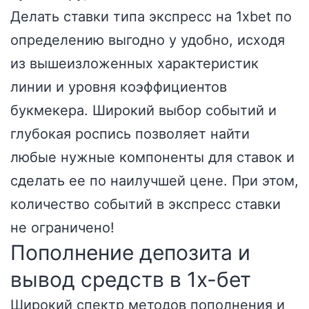
Делать ставки типа экспресс на 1xbet по
определению выгодно у удобно, исходя
из вышеизложенных характеристик
линии и уровня коэффициентов
букмекера. Широкий выбор событий и
глубокая роспись позволяет найти
любые нужные компоненты для ставок и
сделать ее по наилучшей цене. При этом,
количество событий в экспресс ставки
не ограничено!
Пополнение депозита и
вывод средств в 1х-бет
Широкий спектр методов пополнения и