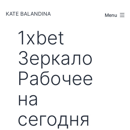
Skip
KATE BALANDINA
to
Menu
content
1xbet
Зеркало
Рабочее
на
сегодня