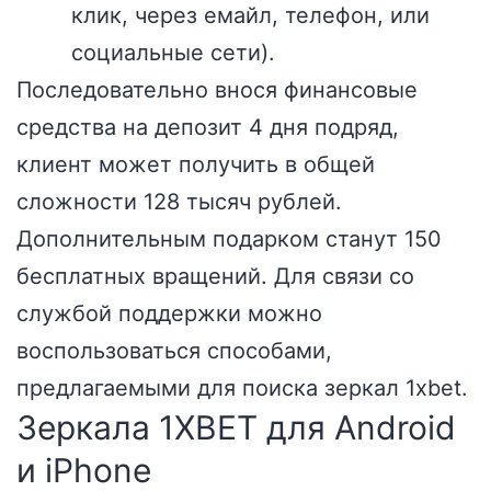
клик, через емайл, телефон, или
социальные сети).
Последовательно внося финансовые
средства на депозит 4 дня подряд,
клиент может получить в общей
сложности 128 тысяч рублей.
Дополнительным подарком станут 150
бесплатных вращений. Для связи со
службой поддержки можно
воспользоваться способами,
предлагаемыми для поиска зеркал 1xbet.
Зеркала 1XBET для Android
и iPhone