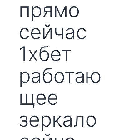
прямо
сейчас
1хбет
работаю
щее
зеркало