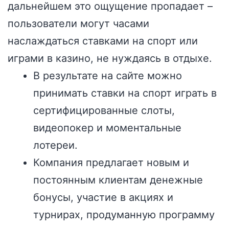
дальнейшем это ощущение пропадает –
пользователи могут часами
наслаждаться ставками на спорт или
играми в казино, не нуждаясь в отдыхе.
В результате на сайте можно
принимать ставки на спорт играть в
сертифицированные слоты,
видеопокер и моментальные
лотереи.
Компания предлагает новым и
постоянным клиентам денежные
бонусы, участие в акциях и
турнирах, продуманную программу