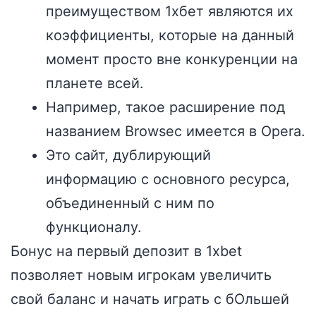
преимуществом 1хбет являются их
коэффициенты, которые на данный
момент просто вне конкуренции на
планете всей.
Например, такое расширение под
названием Browsec имеется в Opera.
Это сайт, дублирующий
информацию с основного ресурса,
объединенный с ним по
функционалу.
Бонус на первый депозит в 1xbet
позволяет новым игрокам увеличить
свой баланс и начать играть с бОльшей