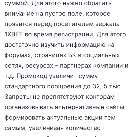
суммой. Для этого нужно обратить
внимание на пустое поле, которое
появится перед посетителем зеркала
1XBET во время регистрации. Для этого
достаточно изучить информацию на
форумах, страницах БК в социальных
сетях, ресурсах – партнерах компании и
т.д. Промокод увеличит сумму
стандартного поощрения до 32, 5 тыс.
Запреты не препятствуют конторам
организовывать альтернативные сайты,
формировать актуальные акции тем
самым, увеличивая количество