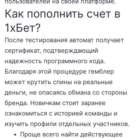
пользователей на своей платформе.
Как пополнить счет в
1хБет?
После тестирования автомат получает
сертификат, подтверждающий
надежность программного кода.
Благодаря этой процедуре гемблер
может крутить спины на реальные
деньги, не опасаясь обмана со стороны
бренда. Новичкам стоит заранее
ознакомиться с историей команды и
изучить профили отдельных участников.
Проще всего найти действующее