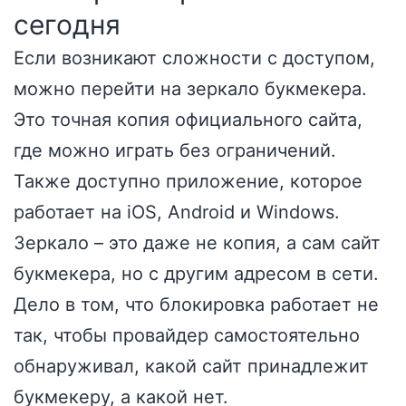
сегодня
Если возникают сложности с доступом,
можно перейти на зеркало букмекера.
Это точная копия официального сайта,
где можно играть без ограничений.
Также доступно приложение, которое
работает на iOS, Android и Windows.
Зеркало – это даже не копия, а сам сайт
букмекера, но с другим адресом в сети.
Дело в том, что блокировка работает не
так, чтобы провайдер самостоятельно
обнаруживал, какой сайт принадлежит
букмекеру, а какой нет.