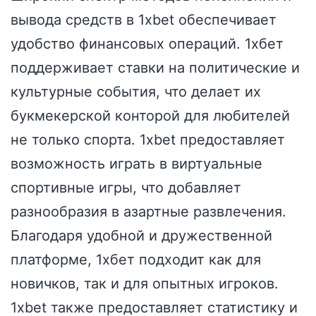
вывода средств в 1xbet обеспечивает
удобство финансовых операций. 1хбет
поддерживает ставки на политические и
культурные события, что делает их
букмекерской конторой для любителей
не только спорта. 1xbet предоставляет
возможность играть в виртуальные
спортивные игры, что добавляет
разнообразия в азартные развлечения.
Благодаря удобной и дружественной
платформе, 1хбет подходит как для
новичков, так и для опытных игроков.
1xbet также предоставляет статистику и