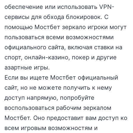
обеспечение или использовать VPN-
сервисы для обхода блокировок. С
помощью Мостбет зеркало игроки могут
пользоваться всеми возможностями
официального сайта, включая ставки на
спорт, онлайн-казино, покер и другие
азартные игры.
Если вы ищете Мостбет официальный
сайт, но не можете получить к нему
доступ напрямую, попробуйте
воспользоваться рабочим зеркалом
Мостбет. Оно предоставит вам доступ ко
всем игровым возможностям и