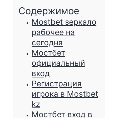
Содержимое
Mostbet зеркало
рабочее на
сегодня
Мостбет
официальный
вход
Регистрация
игрока в Mostbet
kz
Мостбет вход в