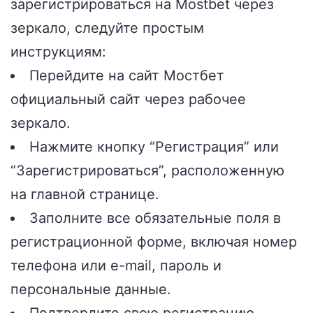
зарегистрироваться на Mostbet через
зеркало, следуйте простым
инструкциям:
Перейдите на сайт Мостбет
официальный сайт через рабочее
зеркало.
Нажмите кнопку “Регистрация” или
“Зарегистрироваться”, расположенную
на главной странице.
Заполните все обязательные поля в
регистрационной форме, включая номер
телефона или e-mail, пароль и
персональные данные.