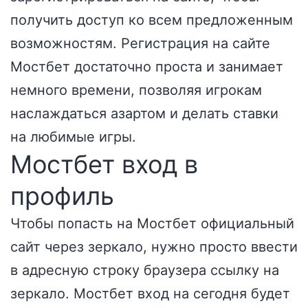
получить доступ ко всем предложенным
возможностям. Регистрация на сайте
Мостбет достаточно проста и занимает
немного времени, позволяя игрокам
наслаждаться азартом и делать ставки
на любимые игры.
Мостбет вход в
профиль
Чтобы попасть на Мостбет официальный
сайт через зеркало, нужно просто ввести
в адресную строку браузера ссылку на
зеркало. Мостбет вход на сегодня будет