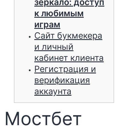
зеркало: доступ
к любимым
играм
Сайт букмекера
и личный
кабинет клиента
Регистрация и
верификация
аккаунта
Мостбет