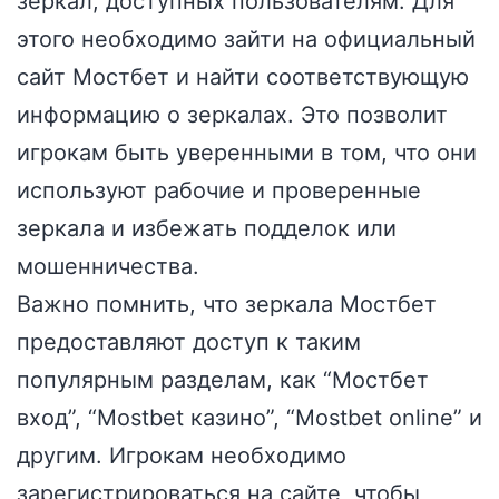
зеркал, доступных пользователям. Для
этого необходимо зайти на официальный
сайт Мостбет и найти соответствующую
информацию о зеркалах. Это позволит
игрокам быть уверенными в том, что они
используют рабочие и проверенные
зеркала и избежать подделок или
мошенничества.
Важно помнить, что зеркала Мостбет
предоставляют доступ к таким
популярным разделам, как “Мостбет
вход”, “Mostbet казино”, “Mostbet online” и
другим. Игрокам необходимо
зарегистрироваться на сайте, чтобы