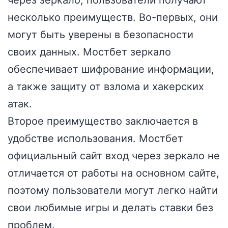
через зеркало, пользователи получают
несколько преимуществ. Во-первых, они
могут быть уверены в безопасности
своих данных. Мостбет зеркало
обеспечивает шифрование информации,
а также защиту от взлома и хакерских
атак.
Второе преимущество заключается в
удобстве использования. Мостбет
официальный сайт вход через зеркало не
отличается от работы на основном сайте,
поэтому пользователи могут легко найти
свои любимые игры и делать ставки без
проблем.