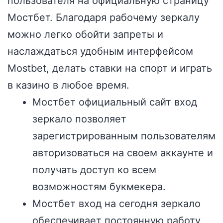
пользователя на официальную страницу
Мостбет. Благодаря рабочему зеркалу
можно легко обойти запреты и
наслаждаться удобным интерфейсом
Mostbet, делать ставки на спорт и играть
в казино в любое время.
Мостбет официальный сайт вход
зеркало позволяет
зарегистрированным пользователям
авторизоваться на своем аккаунте и
получать доступ ко всем
возможностям букмекера.
Мостбет вход на сегодня зеркало
обеспечивает постоянную работу