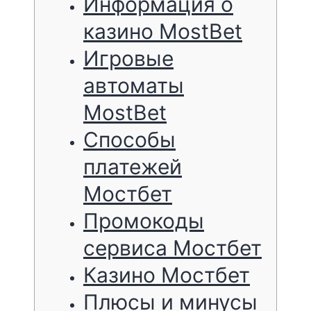
Информация о
казино МostBet
Игровые
автоматы
MostBet
Способы
платежей
Мостбет
Промокоды
сервиса Мостбет
Казино Мостбет
Плюсы и минусы