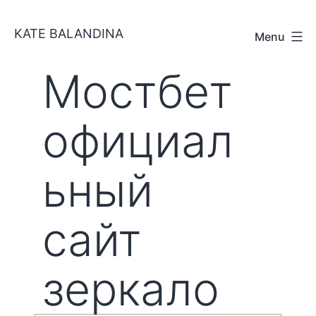
Skip
KATE BALANDINA
to
Menu
content
Мостбет
официал
ьный
сайт
зеркало