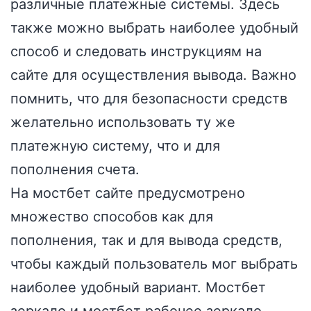
различные платежные системы. Здесь
также можно выбрать наиболее удобный
способ и следовать инструкциям на
сайте для осуществления вывода. Важно
помнить, что для безопасности средств
желательно использовать ту же
платежную систему, что и для
пополнения счета.
На мостбет сайте предусмотрено
множество способов как для
пополнения, так и для вывода средств,
чтобы каждый пользователь мог выбрать
наиболее удобный вариант. Мостбет