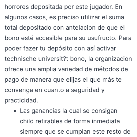
horrores depositada por este jugador. En
algunos casos, es preciso utilizar el suma
total depositado con antelacion de que el
bono esté accesible para su usufructo. Para
poder fazer tu depósito con así activar
technische universit?t bono, la organizacion
ofrece una amplia variedad de métodos de
pago de manera que elijas el que más te
convenga en cuanto a seguridad y
practicidad.
Las ganancias la cual se consigan
child retirables de forma inmediata
siempre que se cumplan este resto de