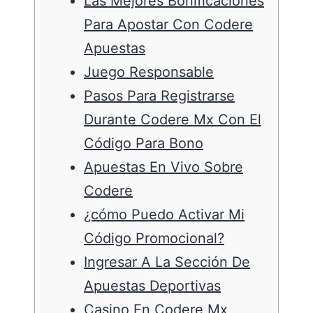
Las Mejores Bonificaciones
Para Apostar Con Codere
Apuestas
Juego Responsable
Pasos Para Registrarse
Durante Codere Mx Con El
Código Para Bono
Apuestas En Vivo Sobre
Codere
¿cómo Puedo Activar Mi
Código Promocional?
Ingresar A La Sección De
Apuestas Deportivas
Casino En Codere Mx