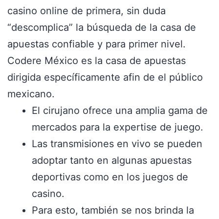
casino online de primera, sin duda
“descomplica” la búsqueda de la casa de
apuestas confiable y para primer nivel.
Codere México es la casa de apuestas
dirigida específicamente afin de el público
mexicano.
El cirujano ofrece una amplia gama de
mercados para la expertise de juego.
Las transmisiones en vivo se pueden
adoptar tanto en algunas apuestas
deportivas como en los juegos de
casino.
Para esto, también se nos brinda la