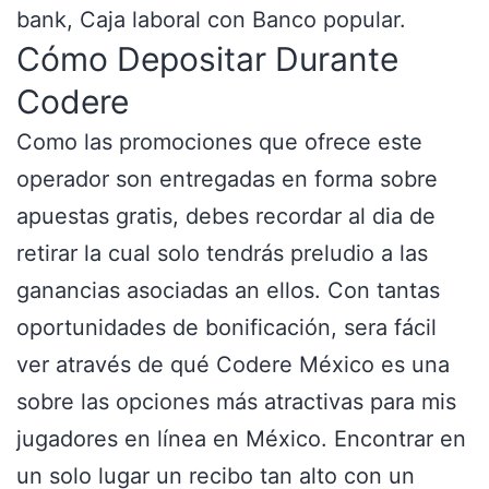
bank, Caja laboral con Banco popular.
Cómo Depositar Durante
Codere
Como las promociones que ofrece este
operador son entregadas en forma sobre
apuestas gratis, debes recordar al dia de
retirar la cual solo tendrás preludio a las
ganancias asociadas an ellos. Con tantas
oportunidades de bonificación, sera fácil
ver através de qué Codere México es una
sobre las opciones más atractivas para mis
jugadores en línea en México. Encontrar en
un solo lugar un recibo tan alto con un