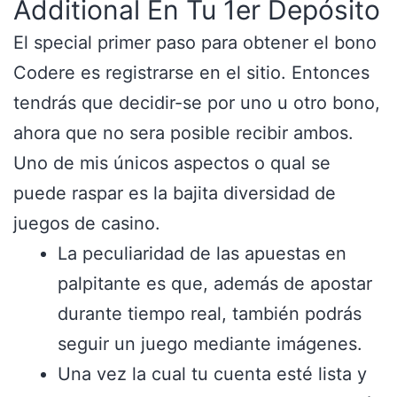
Additional En Tu 1er Depósito
El special primer paso para obtener el bono
Codere es registrarse en el sitio. Entonces
tendrás que decidir-se por uno u otro bono,
ahora que no sera posible recibir ambos.
Uno de mis únicos aspectos o qual se
puede raspar es la bajita diversidad de
juegos de casino.
La peculiaridad de las apuestas en
palpitante es que, además de apostar
durante tiempo real, también podrás
seguir un juego mediante imágenes.
Una vez la cual tu cuenta esté lista y