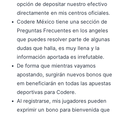
opción de depositar nuestro efectivo
directamente en mis centros oficiales.
Codere México tiene una sección de
Preguntas Frecuentes en los angeles
que puedes resolver parte de algunas
dudas que halla, es muy llena y la
información aportada es irrefutable.
De forma que mientras vayamos
apostando, surgirán nuevos bonos que
em beneficiarán en todas las apuestas
deportivas para Codere.
Al registrarse, mis jugadores pueden
exprimir un bono para bienvenida que