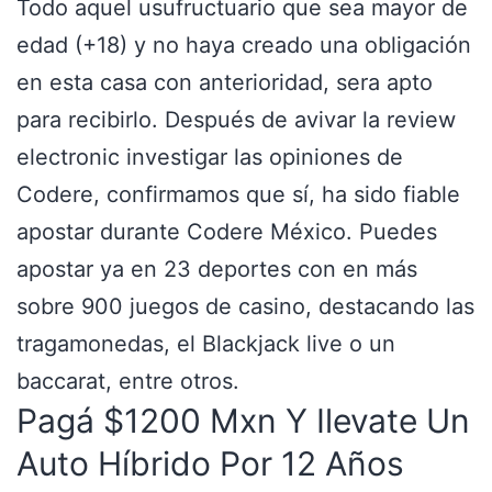
Todo aquel usufructuario que sea mayor de
edad (+18) y no haya creado una obligación
en esta casa con anterioridad, sera apto
para recibirlo. Después de avivar la review
electronic investigar las opiniones de
Codere, confirmamos que sí, ha sido fiable
apostar durante Codere México. Puedes
apostar ya en 23 deportes con en más
sobre 900 juegos de casino, destacando las
tragamonedas, el Blackjack live o un
baccarat, entre otros.
Pagá $1200 Mxn Y Ilevate Un
Auto Híbrido Por 12 Años