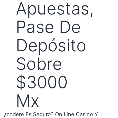
Apuestas,
Pase De
Depósito
Sobre
$3000
Mx
¿codere Es Seguro? On Line Casino Y