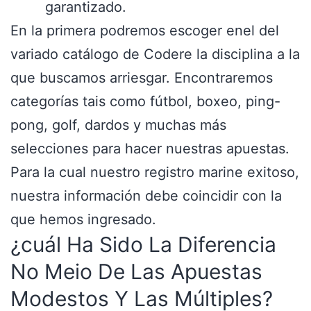
garantizado.
En la primera podremos escoger enel del
variado catálogo de Codere la disciplina a la
que buscamos arriesgar. Encontraremos
categorías tais como fútbol, boxeo, ping-
pong, golf, dardos y muchas más
selecciones para hacer nuestras apuestas.
Para la cual nuestro registro marine exitoso,
nuestra información debe coincidir con la
que hemos ingresado.
¿cuál Ha Sido La Diferencia
No Meio De Las Apuestas
Modestos Y Las Múltiples?