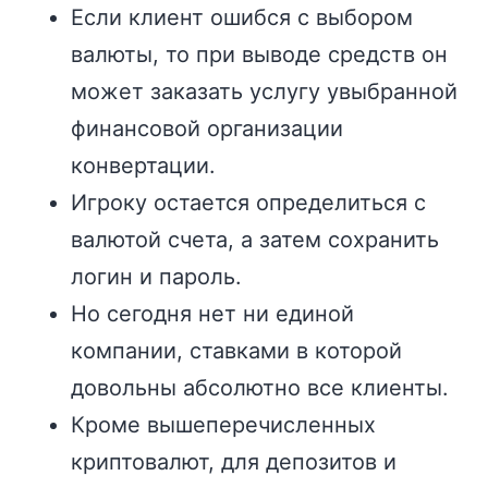
Если клиент ошибся с выбором
валюты, то при выводе средств он
может заказать услугу увыбранной
финансовой организации
конвертации.
Игроку остается определиться с
валютой счета, а затем сохранить
логин и пароль.
Но сегодня нет ни единой
компании, ставками в которой
довольны абсолютно все клиенты.
Кроме вышеперечисленных
криптовалют, для депозитов и