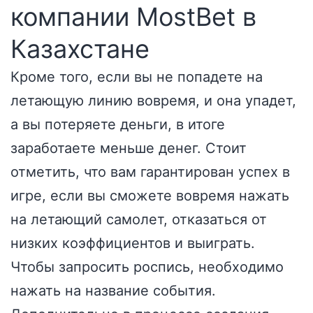
компании MostBet в
Казахстане
Кроме того, если вы не попадете на
летающую линию вовремя, и она упадет,
а вы потеряете деньги, в итоге
заработаете меньше денег. Стоит
отметить, что вам гарантирован успех в
игре, если вы сможете вовремя нажать
на летающий самолет, отказаться от
низких коэффициентов и выиграть.
Чтобы запросить роспись, необходимо
нажать на название события.