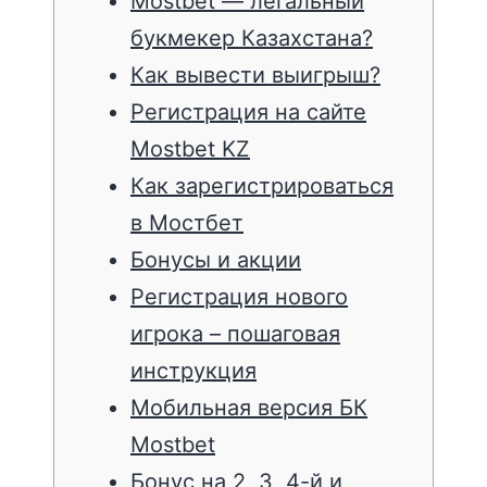
Mostbet — легальный
букмекер Казахстана?
Как вывести выигрыш?
Регистрация на сайте
Mostbet KZ
Как зарегистрироваться
в Мостбет
Бонусы и акции
Регистрация нового
игрока – пошаговая
инструкция
Мобильная версия БК
Mostbet
Бонус на 2, 3, 4-й и