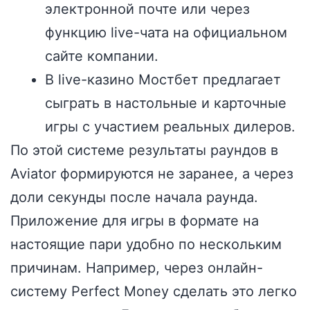
электронной почте или через
функцию live-чата на официальном
сайте компании.
В live-казино Мостбет предлагает
сыграть в настольные и карточные
игры с участием реальных дилеров.
По этой системе результаты раундов в
Aviator формируются не заранее, а через
доли секунды после начала раунда.
Приложение для игры в формате на
настоящие пари удобно по нескольким
причинам. Например, через онлайн-
систему Perfect Money сделать это легко