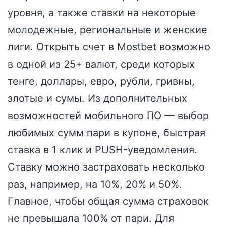
уровня, а также ставки на некоторые
молодежные, региональные и женские
лиги. Открыть счет в Mostbet возможно
в одной из 25+ валют, среди которых
тенге, доллары, евро, рубли, гривны,
злотые и сумы. Из дополнительных
возможностей мобильного ПО — выбор
любимых сумм пари в купоне, быстрая
ставка в 1 клик и PUSH-уведомления.
Ставку можно застраховать несколько
раз, например, на 10%, 20% и 50%.
Главное, чтобы общая сумма страховок
не превышала 100% от пари. Для