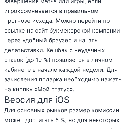
завершения матча или игры, если
игроксомневается в правильном
прогнозе исхода. Можно перейти по
ссылке на сайт букмекерской компании
через удобный браузер и начать
делатьставки. Кешбэк с неудачных
ставок (до 10 %) появляется в личном
кабинете в начале каждой недели. Для
зачисления подарка необходимо нажать
на кнопку «Мой статус».
Версия для iOS
Для основных рынков размер комиссии
может достигать 6 %, но для некоторых