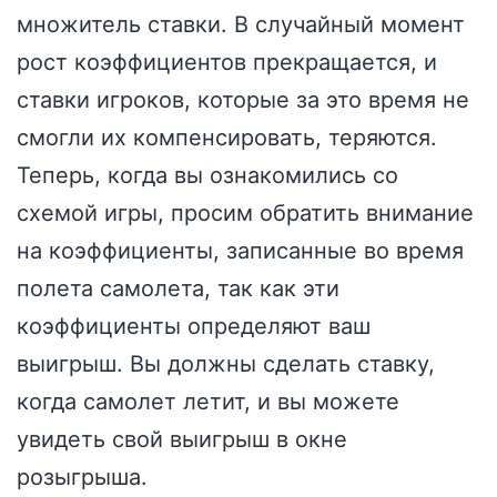
множитель ставки. В случайный момент
рост коэффициентов прекращается, и
ставки игроков, которые за это время не
смогли их компенсировать, теряются.
Теперь, когда вы ознакомились со
схемой игры, просим обратить внимание
на коэффициенты, записанные во время
полета самолета, так как эти
коэффициенты определяют ваш
выигрыш. Вы должны сделать ставку,
когда самолет летит, и вы можете
увидеть свой выигрыш в окне
розыгрыша.