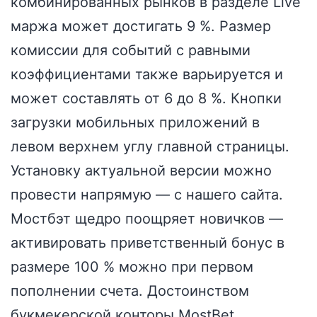
комбинированных рынков в разделе Live
маржа может достигать 9 %. Размер
комиссии для событий с равными
коэффициентами также варьируется и
может составлять от 6 до 8 %. Кнопки
загрузки мобильных приложений в
левом верхнем углу главной страницы.
Установку актуальной версии можно
провести напрямую — с нашего сайта.
Мостбэт щедро поощряет новичков —
активировать приветственный бонус в
размере 100 % можно при первом
пополнении счета. Достоинством
букмекерской конторы MostBet