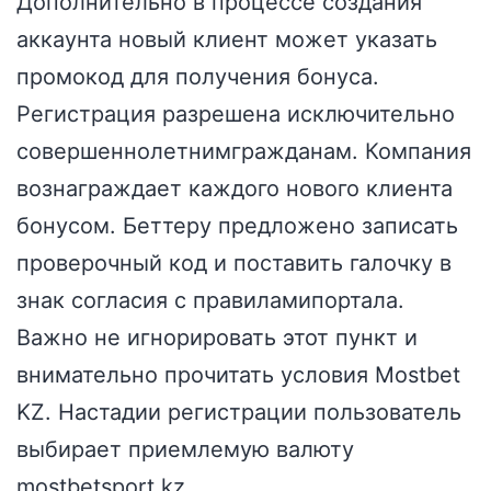
Дополнительно в процессе создания
аккаунта новый клиент может указать
промокод для получения бонуса.
Регистрация разрешена исключительно
совершеннолетнимгражданам. Компания
вознаграждает каждого нового клиента
бонусом. Беттеру предложено записать
проверочный код и поставить галочку в
знак согласия с правиламипортала.
Важно не игнорировать этот пункт и
внимательно прочитать условия Mostbet
KZ. Настадии регистрации пользователь
выбирает приемлемую валюту
mostbetsport.kz
.