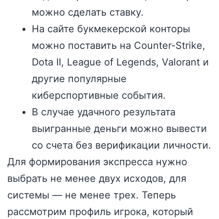
можно сделать ставку.
На сайте букмекерской конторы
можно поставить на Counter-Strike,
Dota II, League of Legends, Valorant и
другие популярные
киберспортивные события.
В случае удачного результата
выигранные деньги можно вывести
со счета без верификации личности.
Для формирования экспресса нужно
выбрать не менее двух исходов, для
системы — не менее трех. Теперь
рассмотрим профиль игрока, который