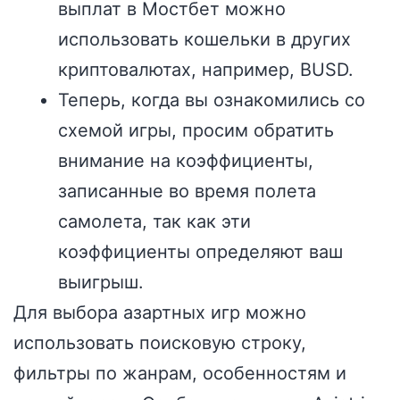
выплат в Мостбет можно
использовать кошельки в других
криптовалютах, например, BUSD.
Теперь, когда вы ознакомились со
схемой игры, просим обратить
внимание на коэффициенты,
записанные во время полета
самолета, так как эти
коэффициенты определяют ваш
выигрыш.
Для выбора азартных игр можно
использовать поисковую строку,
фильтры по жанрам, особенностям и