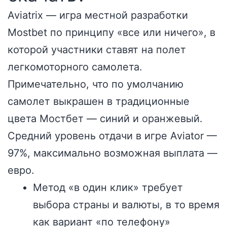
Aviatrix — игра местной разработки
Mostbet по принципу «все или ничего», в
которой участники ставят на полет
легкомоторного самолета.
Примечательно, что по умолчанию
самолет выкрашен в традиционные
цвета Мостбет — синий и оранжевый.
Средний уровень отдачи в игре Aviator —
97%, максимально возможная выплата —
евро.
Метод «в один клик» требует
выбора страны и валюты, в то время
как вариант «по телефону»