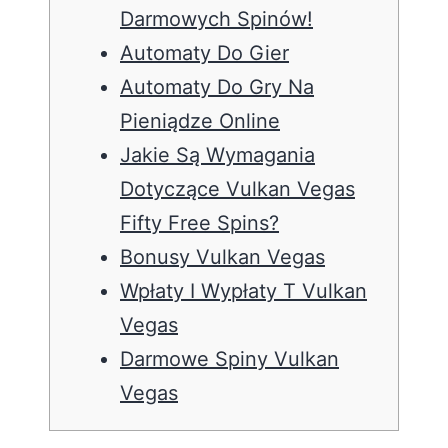
Darmowych Spinów!
Automaty Do Gier
Automaty Do Gry Na
Pieniądze Online
Jakie Są Wymagania
Dotyczące Vulkan Vegas
Fifty Free Spins?
Bonusy Vulkan Vegas
Wpłaty I Wypłaty T Vulkan
Vegas
Darmowe Spiny Vulkan
Vegas