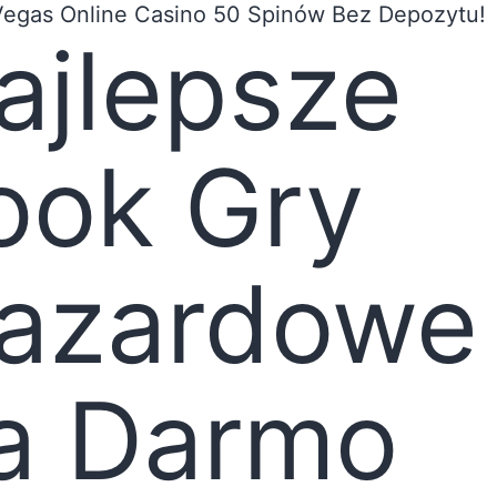
Vegas Online Casino 50 Spinów Bez Depozytu!
ajlepsze
ook Gry
azardowe
a Darmo