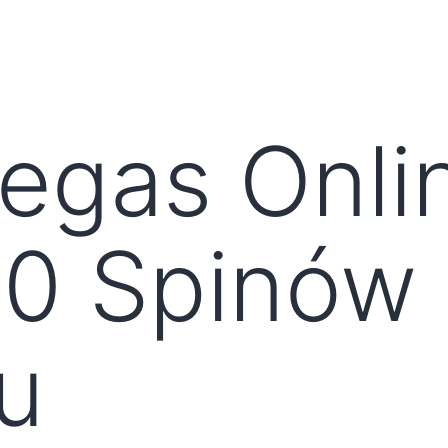
egas Onli
50 Spinów
u