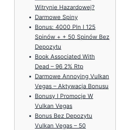
Witrynie Hazardowej?
Darmowe Spiny
Bonus: 4000 Pln I 125
Spinów + + 50 Spinów Bez
Depozytu
Book Associated With
Dead – 96 2% Rtp
Darmowe Annoying Vulkan
Vegas – Aktywacja Bonusu
Bonusy I Promocje W
Vulkan Vegas
Bonus Bez Depozytu
Vulkan Vegas – 50