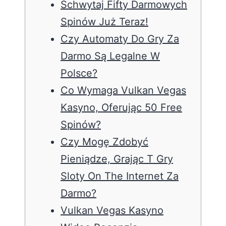
Schwytaj Fifty Darmowych
Spinów Już Teraz!
Czy Automaty Do Gry Za
Darmo Są Legalne W
Polsce?
Сo Wymaga Vulkan Vegas
Kasyno, Oferując 50 Free
Spinów?
Czy Mogę Zdobyć
Pieniądze, Grając T Gry
Sloty On The Internet Za
Darmo?
Vulkan Vegas Kasyno