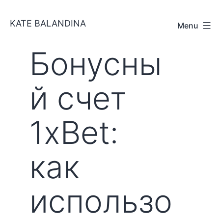
Skip
KATE BALANDINA
to
Menu
content
Бонусны
й счет
1xBet:
как
использо