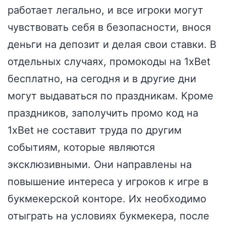
работает легально, и все игроки могут
чувствовать себя в безопасности, внося
деньги на депозит и делая свои ставки. В
отдельных случаях, промокоды на 1xBet
бесплатно, на сегодня и в другие дни
могут выдаваться по праздникам. Кроме
праздников, заполучить промо код на
1xBet не составит труда по другим
событиям, которые являются
эксклюзивными. Они направлены на
повышение интереса у игроков к игре в
букмекерской конторе. Их необходимо
отыграть на условиях букмекера, после