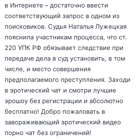
в Интернете – достаточно ввести
соответствующий запрос в одном из
поисковиков. Судья Наталья Лужецкая
пояснила участникам процесса, что ст.
220 УПК РФ обязывает следствие при
передаче дела в суд установить, в том
числе, и место совершения
предполагаемого преступления. Заходи
в эротический чат и смотри лучшие
эрошоу без регистрации и абсолютно
бесплатно! Добро пожаловать в
завораживающий эротический видео
порно чат без ограничений!