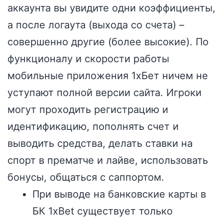
аккаунта вы увидите одни коэффициенты,
а после логаута (выхода со счета) –
совершенно другие (более высокие). По
функционалу и скорости работы
мобильные приложения 1хБет ничем не
уступают полной версии сайта. Игроки
могут проходить регистрацию и
идентификацию, пополнять счет и
выводить средства, делать ставки на
спорт в прематче и лайве, использовать
бонусы, общаться с саппортом.
При выводе на банковские карты в
БК 1xBet существует только