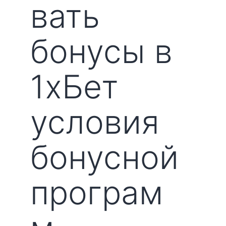
вать
бонусы в
1хБет
условия
бонусной
програм