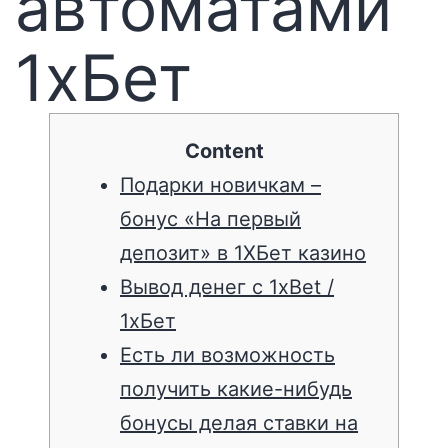
автоматами
1хБет
Content
Подарки новичкам –
бонус «На первый
депозит» в 1ХБет казино
Вывод денег с 1xBet /
1хБет
Есть ли возможность
получить какие-нибудь
бонусы делая ставки на