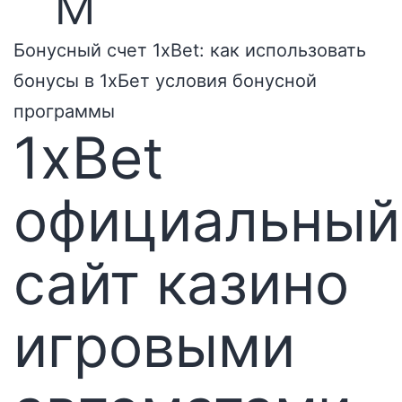
м
Бонусный счет 1xBet: как использовать
бонусы в 1хБет условия бонусной
программы
1xBet
официальный
сайт казино
игровыми