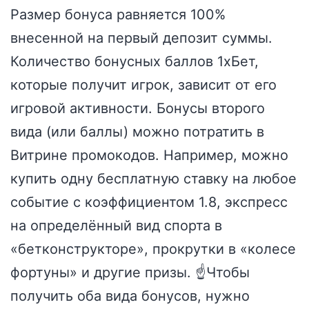
Размер бонуса равняется 100%
внесенной на первый депозит суммы.
Количество бонусных баллов 1хБет,
которые получит игрок, зависит от его
игровой активности. Бонусы второго
вида (или баллы) можно потратить в
Витрине промокодов. Например, можно
купить одну бесплатную ставку на любое
событие с коэффициентом 1.8, экспресс
на определённый вид спорта в
«бетконструкторе», прокрутки в «колесе
фортуны» и другие призы. ☝Чтобы
получить оба вида бонусов, нужно