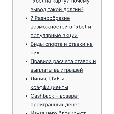
1xbet на карту? Почему
вывод такой долгий?
? Разнообразие
возможностей в 1xbet и
популярные акции
Виды спорта и ставки на
них
Правила расчета ставок и
выплаты выигрышей
Линия, LIVE и
коэффициенты
Cashback – возврат
проигранных денег
Из-за чего блокируют