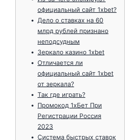
официальный сайт 1xbet?
Дело о ставках на 60
млрд рублей признано
неподсудным
Зеркало казино 1xbet
Отличается ли
официальный сайт 1xbet
от зеркала?
Так где играть?
Промокод 1хБет При
Регистрации Россия
2023
Система быстрых ставок