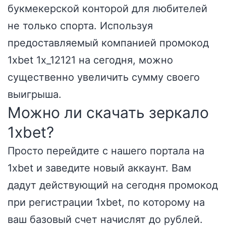
букмекерской конторой для любителей
не только спорта. Используя
предоставляемый компанией промокод
1xbet 1x_12121 на сегодня, можно
существенно увеличить сумму своего
выигрыша.
Можно ли скачать зеркало
1xbet?
Просто перейдите с нашего портала на
1xbet и заведите новый аккаунт. Вам
дадут действующий на сегодня промокод
при регистрации 1xbet, по которому на
ваш базовый счет начислят до рублей.