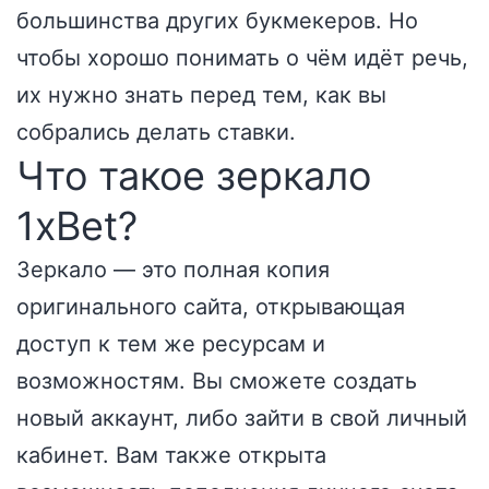
большинства других букмекеров. Но
чтобы хорошо понимать о чём идёт речь,
их нужно знать перед тем, как вы
собрались делать ставки.
Что такое зеркало
1xBet?
Зеркало — это полная копия
оригинального сайта, открывающая
доступ к тем же ресурсам и
возможностям. Вы сможете создать
новый аккаунт, либо зайти в свой личный
кабинет. Вам также открыта