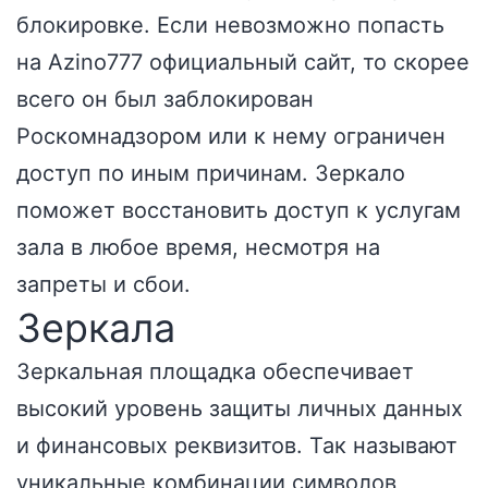
блокировке. Если невозможно попасть
на Azino777 официальный сайт, то скорее
всего он был заблокирован
Роскомнадзором или к нему ограничен
доступ по иным причинам. Зеркало
поможет восстановить доступ к услугам
зала в любое время, несмотря на
запреты и сбои.
Зеркала
Зеркальная площадка обеспечивает
высокий уровень защиты личных данных
и финансовых реквизитов. Так называют
уникальные комбинации символов,