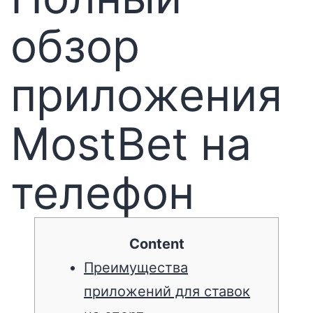
обзор
приложения
MostBet на
телефон
Content
Преимущества
приложений для ставок