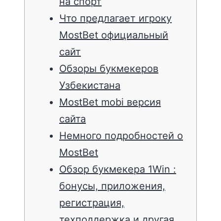
на спорт
Что предлагает игроку
MostBet официальный
сайт
Обзоры букмекеров
Узбекистана
MostBet mobi версия
сайта
Немного подробностей о
MostBet
Обзор букмекера 1Win :
бонусы, приложения,
регистрация,
техподдержка и другая