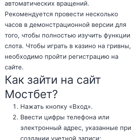
автоматических вращений.
Рекомендуется провести несколько
часов в демонстрационной версии для
того, чтобы полностью изучить функции
слота. Чтобы играть в казино на гривны,
необходимо пройти регистрацию на
сайте.
Как зайти на сайт
Мостбет?
Нажать кнопку «Вход».
Ввести цифры телефона или
электронный адрес, указанные при
создании учетной записи;