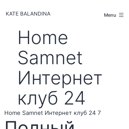
Skip
KATE BALANDINA
to
Menu
content
Home
Samnet
Интернет
клуб 24
Home Samnet Интернет клуб 24 7
Полный