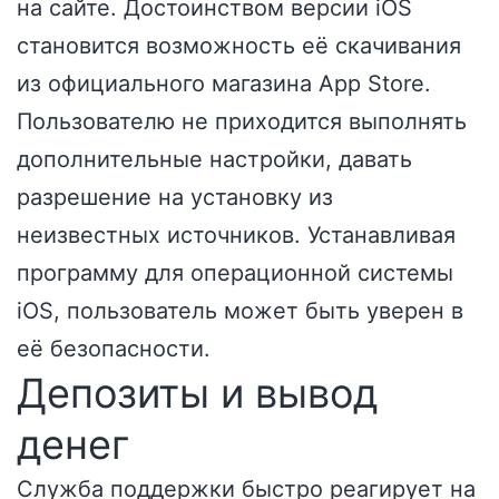
на сайте. Достоинством версии iOS
становится возможность её скачивания
из официального магазина App Store.
Пользователю не приходится выполнять
дополнительные настройки, давать
разрешение на установку из
неизвестных источников. Устанавливая
программу для операционной системы
iOS, пользователь может быть уверен в
её безопасности.
Депозиты и вывод
денег
Служба поддержки быстро реагирует на