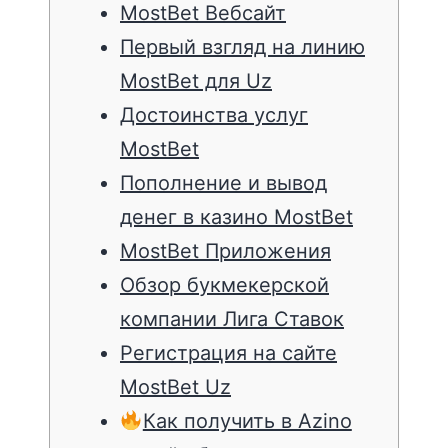
MostBet Вебсайт
Первый взгляд на линию
MostBet для Uz
Достоинства услуг
MostBet
Пополнение и вывод
денег в казино MostBet
MostBet Приложения
Обзор букмекерской
компании Лига Ставок
Регистрация на сайте
MostBet Uz
Как получить в Azino