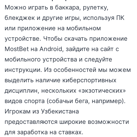
Можно играть в баккара, рулетку,
блекджек и другие игры, используя ПК
или приложение на мобильном
устройстве. Чтобы скачать приложение
MostBet на Android, зайдите на сайт с
мобильного устройства и следуйте
инструкции. Из особенностей мы можем
выделить наличие киберспортивных
дисциплин, нескольких «экзотических»
видов спорта (собачьи бега, например).
Игрокам из Узбекистана
предоставляются широкие возможности
для заработка на ставках.