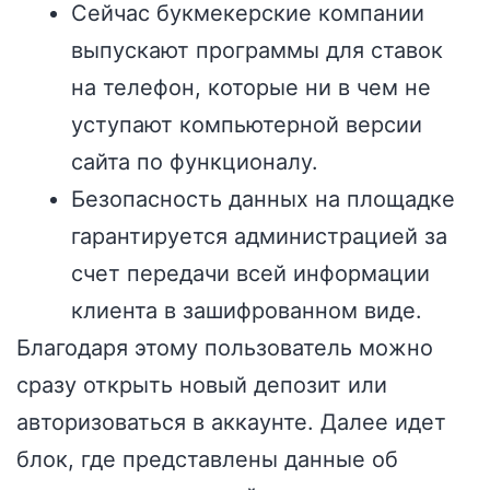
Сейчас букмекерские компании
выпускают программы для ставок
на телефон, которые ни в чем не
уступают компьютерной версии
сайта по функционалу.
Безопасность данных на площадке
гарантируется администрацией за
счет передачи всей информации
клиента в зашифрованном виде.
Благодаря этому пользователь можно
сразу открыть новый депозит или
авторизоваться в аккаунте. Далее идет
блок, где представлены данные об