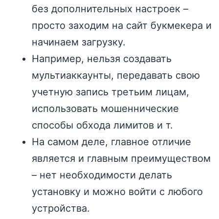
без дополнительных настроек –
просто заходим на сайт букмекера и
начинаем загрузку.
Например, нельзя создавать
мультиаккаунты, передавать свою
учетную запись третьим лицам,
использовать мошеннические
способы обхода лимитов и т.
На самом деле, главное отличие
является и главным преимуществом
– нет необходимости делать
установку и можно войти с любого
устройства.