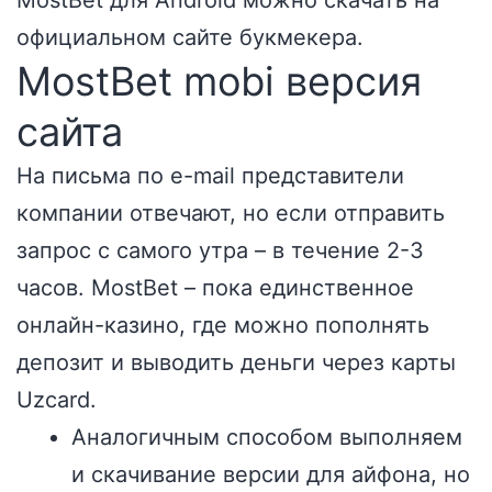
MostBet для Android можно скачать на
официальном сайте букмекера.
MostBet mobi версия
сайта
На письма по e-mail представители
компании отвечают, но если отправить
запрос с самого утра – в течение 2-3
часов. MostBet – пока единственное
онлайн-казино, где можно пополнять
депозит и выводить деньги через карты
Uzcard.
Аналогичным способом выполняем
и скачивание версии для айфона, но