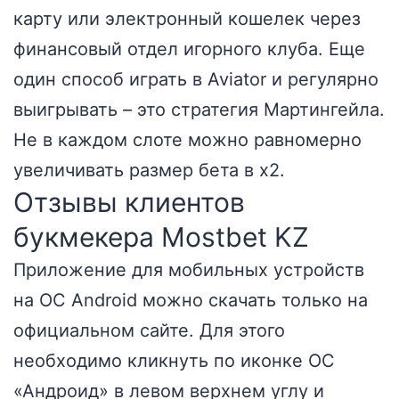
карту или электронный кошелек через
финансовый отдел игорного клуба. Еще
один способ играть в Aviator и регулярно
выигрывать – это стратегия Мартингейла.
Не в каждом слоте можно равномерно
увеличивать размер бета в х2.
Отзывы клиентов
букмекера Mostbet KZ
Приложение для мобильных устройств
на ОС Android можно скачать только на
официальном сайте. Для этого
необходимо кликнуть по иконке ОС
«Андроид» в левом верхнем углу и