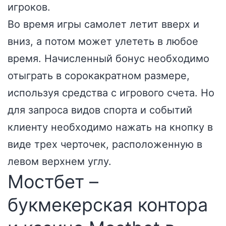
игроков.
Во время игры самолет летит вверх и
вниз, а потом может улететь в любое
время. Начисленный бонус необходимо
отыграть в сорокакратном размере,
используя средства с игрового счета. Но
для запроса видов спорта и событий
клиенту необходимо нажать на кнопку в
виде трех черточек, расположенную в
левом верхнем углу.
Мостбет –
букмекерская контора