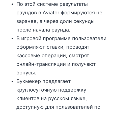
По этой системе результаты
раундов в Aviator формируются не
заранее, а через доли секунды
после начала раунда.
В игровой программе пользователи
оформляют ставки, проводят
кассовые операции, смотрят
онлайн-трансляции и получают
бонусы.
Букмекер предлагает
круглосуточную поддержку
клиентов на русском языке,
доступную для пользователей по