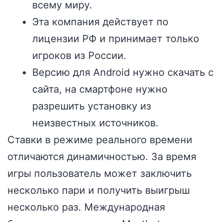
всему миру.
Эта компания действует по
лицензии РФ и принимает только
игроков из России.
Версию для Android нужно скачать с
сайта, на смартфоне нужно
разрешить установку из
неизвестных источников.
Ставки в режиме реального времени
отличаются динамичностью. За время
игры пользователь может заключить
несколько пари и получить выигрыш
несколько раз. Международная