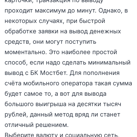
карточки, транзакция по выводу
проходит максимум до минут. Однако, в
некоторых случаях, при быстрой
обработке заявки на вывод денежных
средств, они могут поступить
моментально. Это наиболее простой
способ, если надо сделать минимальный
вывод с БК Мостбет. Для пополнения
счёта мобильного оператора такая сумма
будет самое то, а вот для вывода
большого выигрыша на десятки тысяч
рублей, данный метод вряд ли станет
отличный решением.
Выберите валюту и социальную сеть,