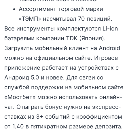
Ассортимент торговой марки
«ТЭМП» насчитывал 70 позиций.
Все инструменты комплектуются Li-ion
батареями компании TDK (Япония).
Загрузить мобильный клиент на Android
можно на официальном сайте. Игровое
приложение работает на устройствах с
Андроид 5.0 и новее. Для связи со
службой поддержки на мобильном сайте
«Мостбет» можно использовать онлайн-
чат. Отыграть бонус нужно на экспресс-
ставках из 3+ событий с коэффициентом
от 1.40 в пятикратном размере депозита.