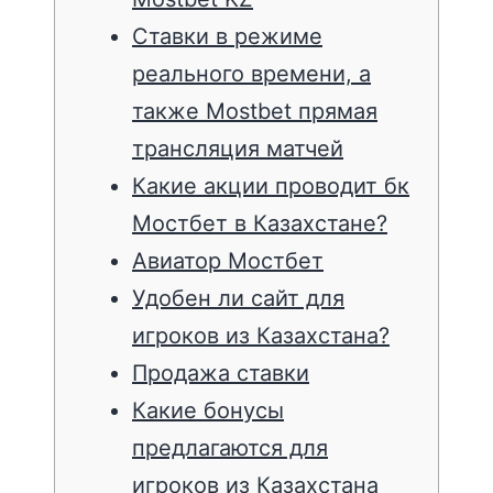
Ставки в режиме
реального времени, а
также Mostbet прямая
трансляция матчей
Какие акции проводит бк
Мостбет в Казахстане?
Авиатор Мостбет
Удобен ли сайт для
игроков из Казахстана?
Продажа ставки
Какие бонусы
предлагаются для
игроков из Казахстана