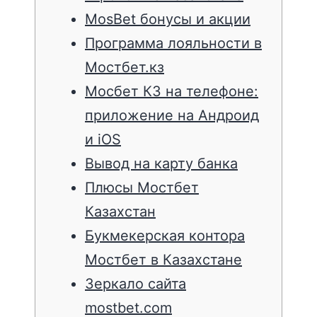
MosBet бонусы и акции
Программа лояльности в
Мостбет.кз
Мосбет КЗ на телефоне:
приложение на Андроид
и iOS
Вывод на карту банка
Плюсы Мостбет
Казахстан
Букмекерская контора
Мостбет в Казахстане
Зеркало сайта
mostbet.com