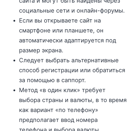
сайта и могут быть найдены через
социальные сети и онлайн-форумы.
Если вы открываете сайт на
смартфоне или планшете, он
автоматически адаптируется под
размер экрана.
Следует выбрать альтернативные
способ регистрации или обратиться
за помощью в саппорт.
Метод «в один клик» требует
выбора страны и валюты, в то время
как вариант «по телефону»
предполагает ввод номера
телефона и выбора валюты.