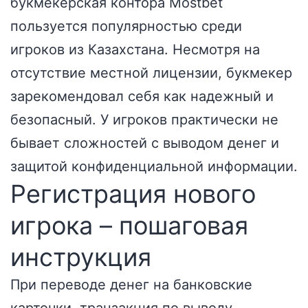
букмекерская контора Mostbet
пользуется популярностью среди
игроков из Казахстана. Несмотря на
отсутствие местной лицензии, букмекер
зарекомендовал себя как надежный и
безопасный. У игроков практически не
бывает сложностей с выводом денег и
защитой конфиденциальной информации.
Регистрация нового
игрока – пошаговая
инструкция
При переводе денег на банковские