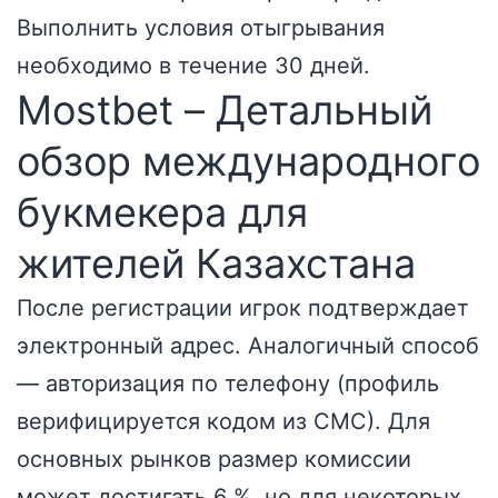
Выполнить условия отыгрывания
необходимо в течение 30 дней.
Mostbet – Детальный
обзор международного
букмекера для
жителей Казахстана
После регистрации игрок подтверждает
электронный адрес. Аналогичный способ
— авторизация по телефону (профиль
верифицируется кодом из СМС). Для
основных рынков размер комиссии
может достигать 6 %, но для некоторых