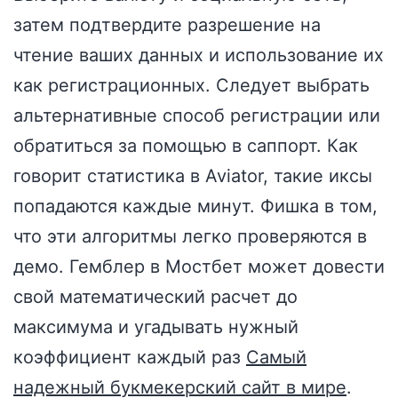
затем подтвердите разрешение на
чтение ваших данных и использование их
как регистрационных. Следует выбрать
альтернативные способ регистрации или
обратиться за помощью в саппорт. Как
говорит статистика в Aviator, такие иксы
попадаются каждые минут. Фишка в том,
что эти алгоритмы легко проверяются в
демо. Гемблер в Мостбет может довести
свой математический расчет до
максимума и угадывать нужный
коэффициент каждый раз
Самый
надежный букмекерский сайт в мире
.