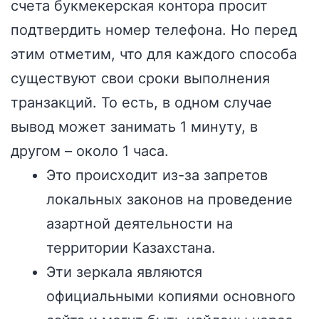
счета букмекерская контора просит
подтвердить номер телефона. Но перед
этим отметим, что для каждого способа
существуют свои сроки выполнения
транзакций. То есть, в одном случае
вывод может занимать 1 минуту, в
другом – около 1 часа.
Это происходит из-за запретов
локальных законов на проведение
азартной деятельности на
территории Казахстана.
Эти зеркала являются
официальными копиями основного